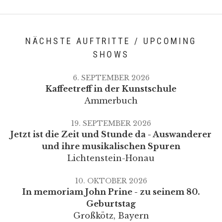
Venue Details
Address
Clubheim CWF (Sportgaststätte Großkötz)
Sportplatzw
Großkötz
,
Bayern
85359
NÄCHSTE AUFTRITTE / UPCOMING
SHOWS
6. SEPTEMBER 2026
Kaffeetreff in der Kunstschule
Ammerbuch
19. SEPTEMBER 2026
Jetzt ist die Zeit und Stunde da - Auswanderer
und ihre musikalischen Spuren
Lichtenstein-Honau
10. OKTOBER 2026
In memoriam John Prine - zu seinem 80.
Geburtstag
Großkötz
,
Bayern