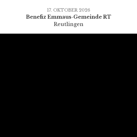
17. OKTOBER 2026
Benefiz Emmaus-Gemeinde RT
Reutlingen
6. NOVEMBER 2026
Backporch Stringband, Lemonpepper, Horse
Mountain
Kusterdingen
AUSWAHL / MENU
Home
Auftritte / Gigs
Videos
Presseausschnitte / Press clippings
Flyer (Download)