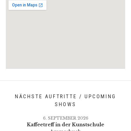
Venue Details
Address
Kino METROPOL
Lederstr. 5
72127
Kusterdingen
Deutschland
NÄCHSTE AUFTRITTE / UPCOMING
SHOWS
6. SEPTEMBER 2026
Kaffeetreff in der Kunstschule