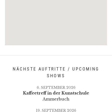
Venue Details
Address
Privat / undisclosed private venue
NÄCHSTE AUFTRITTE / UPCOMING
SHOWS
6. SEPTEMBER 2026
Kaffeetreff in der Kunstschule
Ammerbuch
19. SEPTEMBER 2026