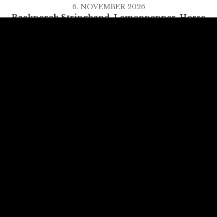
6. NOVEMBER 2026
Backporch Stringband, Lemonpepper, Horse
Mountain
Kusterdingen
AUSWAHL / MENU
Home
Auftritte / Gigs
Videos
Presseausschnitte / Press clippings
Flyer (Download)
CDs probehören / Audio samples
Songtexte / Lyrics
Impressum